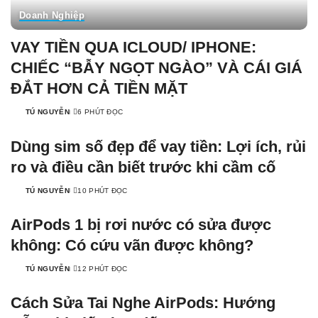
Doanh Nghiệp
VAY TIỀN QUA ICLOUD/ IPHONE:
CHIẾC “BẪY NGỌT NGÀO” VÀ CÁI GIÁ
ĐẮT HƠN CẢ TIỀN MẶT
TÚ NGUYỄN
6 PHÚT ĐỌC
Dùng sim số đẹp để vay tiền: Lợi ích, rủi
ro và điều cần biết trước khi cầm cố
TÚ NGUYỄN
10 PHÚT ĐỌC
AirPods 1 bị rơi nước có sửa được
không: Có cứu vãn được không?
TÚ NGUYỄN
12 PHÚT ĐỌC
Cách Sửa Tai Nghe AirPods: Hướng