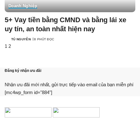
Doanh Nghiệp
5+ Vay tiền bằng CMND và bằng lái xe
uy tín, an toàn nhất hiện nay
TÚ NGUYỄN
8 PHÚT ĐỌC
1
2
Đăng ký nhận ưu đãi
Nhận ưu đãi mới nhất, gửi trực tiếp vào email của bạn miễn phí
[mc4wp_form id="884"]
Chúng tôi cung cấp thông tin, hướng dẫn, so sánh khách quan.
Hỗ trợ bạn sử dụng dịch vụ tài chính tối ưu nhất.