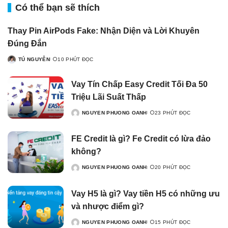
Có thể bạn sẽ thích
Thay Pin AirPods Fake: Nhận Diện và Lời Khuyên
Đúng Đắn
TÚ NGUYỄN
10 PHÚT ĐỌC
Vay Tín Chấp Easy Credit Tối Đa 50
Triệu Lãi Suất Thấp
NGUYEN PHUONG OANH
23 PHÚT ĐỌC
FE Credit là gì? Fe Credit có lừa đảo
không?
NGUYEN PHUONG OANH
20 PHÚT ĐỌC
Vay H5 là gì? Vay tiền H5 có những ưu
và nhược điểm gì?
NGUYEN PHUONG OANH
15 PHÚT ĐỌC