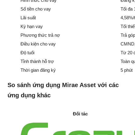
Hinh thức cho vay
Đăng ký
Số tiền cho vay
Tối đa 
Lãi suất
4,58%/t
Kỳ hạn vay
Tối thi
Phương thức trả nợ
Trả gó
Điều kiện cho vay
CMND, 
Độ tuổi
Từ 20 đ
Tỉnh thành hỗ trợ
Toàn q
Thời gian đăng ký
5 phút
So sánh ứng dụng Mirae Asset với các
ứng dụng khác
Đối tác