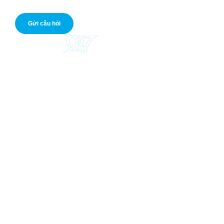
tôi. Hỗ trợ miễn phí.
Gửi câu hỏi
©2021 Vay Tiền Nhanh 247 (VTN247). All right reserved.