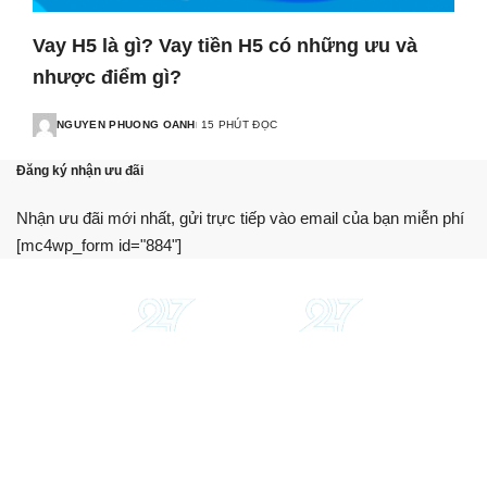
Vay H5 là gì? Vay tiền H5 có những ưu và
nhược điểm gì?
NGUYEN PHUONG OANH
15 PHÚT ĐỌC
Đăng ký nhận ưu đãi
Nhận ưu đãi mới nhất, gửi trực tiếp vào email của bạn miễn phí
[mc4wp_form id="884"]
Chúng tôi cung cấp thông tin, hướng dẫn, so sánh khách
quan. Hỗ trợ bạn sử dụng dịch vụ tài chính tối ưu nhất.
Trang web này không phải là một tổ chức tài chính, ngân
hàng hay bên cho vay.