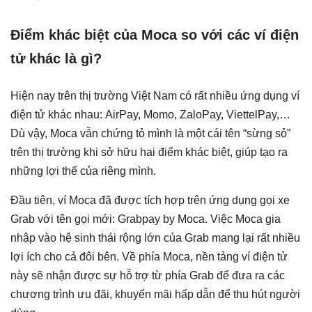
Điểm khác biệt của Moca so với các ví điện
tử khác là gì?
Hiện nay trên thị trường Việt Nam có rất nhiều ứng dụng ví
điện tử khác nhau: AirPay, Momo, ZaloPay, ViettelPay,…
Dù vậy, Moca vẫn chứng tỏ mình là một cái tên “sừng sỏ”
trên thị trường khi sở hữu hai điểm khác biệt, giúp tạo ra
những lợi thế của riêng mình.
Đầu tiên, ví Moca đã được tích hợp trên ứng dụng gọi xe
Grab với tên gọi mới: Grabpay by Moca. Việc Moca gia
nhập vào hệ sinh thái rộng lớn của Grab mang lại rất nhiều
lợi ích cho cả đôi bên. Về phía Moca, nền tảng ví điện tử
này sẽ nhận được sự hỗ trợ từ phía Grab để đưa ra các
chương trình ưu đãi, khuyến mãi hấp dẫn để thu hút người