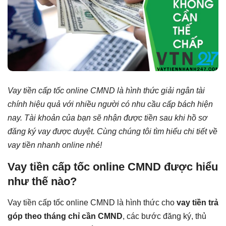
Vay tiền cấp tốc online
CMND
là hình thức giải ngân tài
chính hiệu quả với nhiều người có nhu cầu cấp bách hiện
nay. Tài khoản của bạn sẽ nhận được tiền sau khi hồ sơ
đăng ký vay được duyệt. Cùng chúng tôi tìm hiểu chi tiết về
vay tiền nhanh online nhé!
Vay tiền cấp tốc online CMND được hiểu
như thế nào?
Vay tiền cấp tốc online CMND là hình thức cho
vay tiền trả
góp theo tháng chỉ cần CMND
, các bước đăng ký, thủ