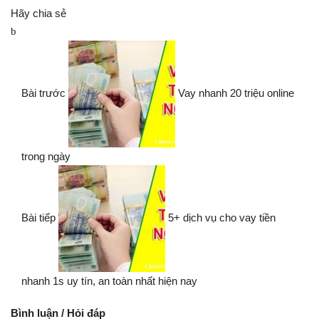
Hãy chia sẻ
Bài trước
Vay nhanh 20 triệu online
trong ngày
Bài tiếp
5+ dịch vụ cho vay tiền
nhanh 1s uy tín, an toàn nhất hiện nay
Bình luận / Hỏi đáp