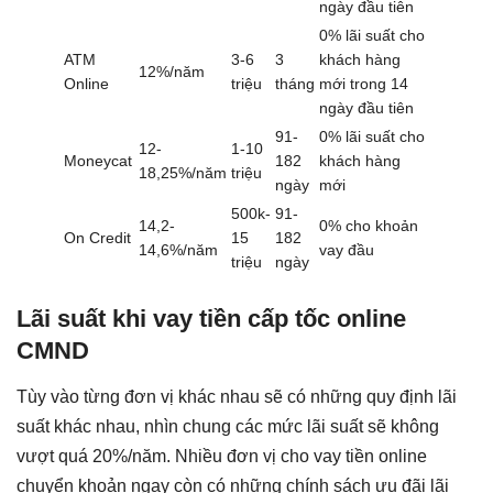
ngày đầu tiên
0% lãi suất cho
ATM
3-6
3
khách hàng
12%/năm
Online
triệu
tháng
mới trong 14
ngày đầu tiên
91-
0% lãi suất cho
12-
1-10
Moneycat
182
khách hàng
18,25%/năm
triệu
ngày
mới
500k-
91-
14,2-
0% cho khoản
On Credit
15
182
14,6%/năm
vay đầu
triệu
ngày
Lãi suất khi vay tiền cấp tốc online
CMND
Tùy vào từng đơn vị khác nhau sẽ có những quy định lãi
suất khác nhau, nhìn chung các mức lãi suất sẽ không
vượt quá 20%/năm. Nhiều đơn vị cho
vay tiền online
chuyển khoản ngay
còn có những chính sách ưu đãi lãi