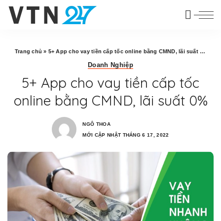
Trang chủ
»
5+ App cho vay tiền cấp tốc online bằng CMND, lãi suất 0%
Doanh Nghiệp
5+ App cho vay tiền cấp tốc
online bằng CMND, lãi suất 0%
NGÔ THOA
MỚI CẬP NHẬT THÁNG 6 17, 2022