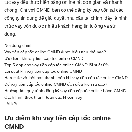
tục vay đều thực hiện bằng online rất đơn giản và nhanh
chóng. Chỉ với CMND bạn có thể đăng ký vay vốn tại các
công ty tín dụng để giải quyết nhu cầu tài chính, đây là hình
thức vay vốn được nhiều khách hàng tin tưởng và sử
dụng.
Nội dung chính
Vay tiền cấp tốc online CMND được hiểu như thế nào?
Ưu điểm khi vay tiền cấp tốc online CMND
Top 5 app cho vay tiền cấp tốc online CMND lãi suất 0%
Lãi suất khi vay tiền cấp tốc online CMND
Hạn mức và thời hạn thanh toán khi vay tiền cấp tốc online CMND
Để vay tiền cấp tốc online CMND cần điều kiện ra sao?
Hướng dẫn quy trình đăng ký vay tiền cấp tốc online bằng CMND
Cách hình thức thanh toán các khoản vay
Lời kết
Ưu điểm khi vay tiền cấp tốc online
CMND