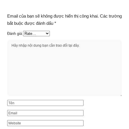
Email của bạn sẽ không được hiển thị công khai.
Các trường
bắt buộc được đánh dấu
*
Đánh giá