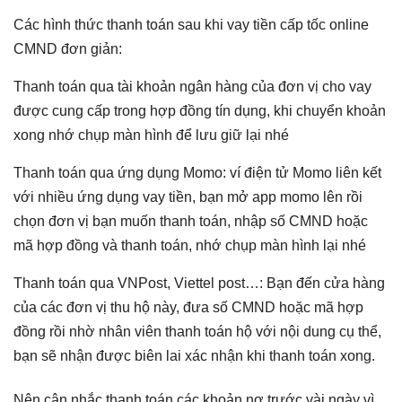
Các hình thức thanh toán sau khi vay tiền cấp tốc online
CMND đơn giản:
Thanh toán qua tài khoản ngân hàng của đơn vị cho vay
được cung cấp trong hợp đồng tín dụng, khi chuyển khoản
xong nhớ chụp màn hình để lưu giữ lại nhé
Thanh toán qua ứng dụng Momo: ví điện tử Momo liên kết
với nhiều ứng dụng vay tiền, bạn mở app momo lên rồi
chọn đơn vị bạn muốn thanh toán, nhập số CMND hoặc
mã hợp đồng và thanh toán, nhớ chụp màn hình lại nhé
Thanh toán qua VNPost, Viettel post…: Bạn đến cửa hàng
của các đơn vị thu hộ này, đưa số CMND hoặc mã hợp
đồng rồi nhờ nhân viên thanh toán hộ với nội dung cụ thể,
bạn sẽ nhận được biên lai xác nhận khi thanh toán xong.
Nên cân nhắc thanh toán các khoản nợ trước vài ngày vì