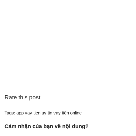
Rate this post
Tags:
app vay tien uy tin
vay tiền online
Cảm nhận của bạn về nội dung?