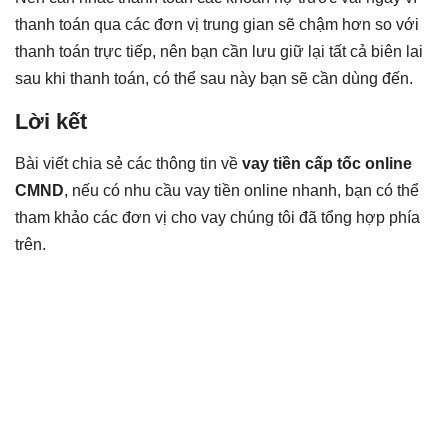
thanh toán qua các đơn vị trung gian sẽ chậm hơn so với
thanh toán trực tiếp, nên bạn cần lưu giữ lại tất cả biên lai
sau khi thanh toán, có thể sau này bạn sẽ cần dùng đến.
Lời kết
Bài viết chia sẻ các thông tin về
vay tiền cấp tốc online
CMND
, nếu có nhu cầu vay tiền online nhanh, bạn có thể
tham khảo các đơn vị cho vay chúng tôi đã tổng hợp phía
trên.