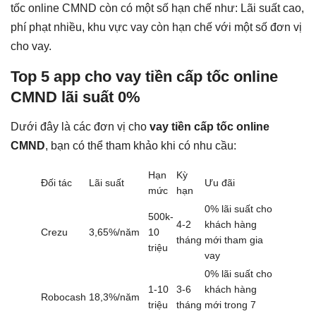
tốc online CMND còn có một số hạn chế như: Lãi suất cao,
phí phạt nhiều, khu vực vay còn hạn chế với một số đơn vị
cho vay.
Top 5 app cho vay tiền cấp tốc online
CMND lãi suất 0%
Dưới đây là các đơn vị cho
vay tiền cấp tốc online
CMND
, bạn có thể tham khảo khi có nhu cầu:
Hạn
Kỳ
Đối tác
Lãi suất
Ưu đãi
mức
hạn
0% lãi suất cho
500k-
4-2
khách hàng
Crezu
3,65%/năm
10
tháng
mới tham gia
triệu
vay
0% lãi suất cho
1-10
3-6
khách hàng
Robocash
18,3%/năm
triệu
tháng
mới trong 7