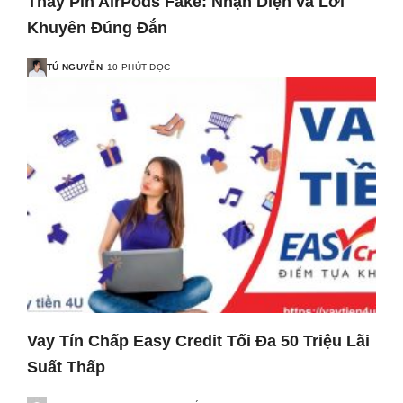
Thay Pin AirPods Fake: Nhận Diện và Lời
Khuyên Đúng Đắn
TÚ NGUYỄN
10 PHÚT ĐỌC
Vay Tín Chấp Easy Credit Tối Đa 50 Triệu Lãi
Suất Thấp