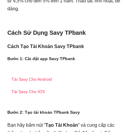
từ 4,5% cho đến 5% trên 1 năm. Thao tác linh hoạt, dễ
dàng.
Cách Sử Dụng Savy TPbank
Cách Tạo Tài Khoản Savy TPbank
Bước 1
: Cài đặt app Savy TPbank
Tải Savy Cho Android
Tải Savy Cho IOS
Bước 2
: Tạo tài khoản TPbank Savy
Bạn hãy bấm nút “
Tạo Tài Khoản
” và cung cấp các