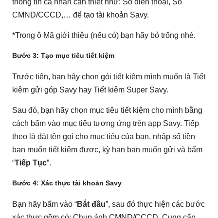
thông tin cá nhân cần thiết như: Số điện thoại, Số
CMND/CCCD,… để tạo tài khoản Savy.
*Trong ô Mã giới thiệu (nếu có) bạn hãy bỏ trống nhé.
Bước 3
: Tạo mục tiêu tiết kiệm
Trước tiên, bạn hãy chọn gói tiết kiệm mình muốn là Tiết
kiệm gửi góp Savy hay Tiết kiệm Super Savy.
Sau đó, bạn hãy chọn mục tiêu tiết kiệm cho mình bằng
cách bấm vào mục tiêu tương ứng trên app Savy. Tiếp
theo là đặt tên gọi cho mục tiêu của bạn, nhập số tiền
bạn muốn tiết kiệm được, kỳ hạn bạn muốn gửi và bấm
“
Tiếp Tục
”.
Bước 4
: Xác thực tài khoản Savy
Bạn hãy bấm vào “
Bắt đầu
”, sau đó thực hiện các bước
xác thực gồm có: Chụp ảnh CMND/CCCD, Cung cấp