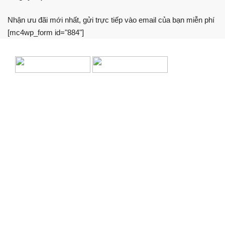
Nhận ưu đãi mới nhất, gửi trực tiếp vào email của bạn miễn phí
[mc4wp_form id="884"]
Chúng tôi cung cấp thông tin, hướng dẫn, so sánh khách
quan. Hỗ trợ bạn sử dụng dịch vụ tài chính tối ưu nhất.
Trang web này không phải là một tổ chức tài chính, ngân
hàng hay bên cho vay.
Giới thiệu
Liên hệ
Điều khoản sử dụng
Chính sách bảo mật