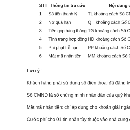
STT
Thông tin tra cứu
Nội dung 
1
Số tiền thanh lý
TL khoảng cách Số C
2
Nợ quá hạn
QH khoảng cách Số 
3
Tiền góp hàng tháng
TG khoảng cách Số 
4
Tình trạng hợp đồng
HD khoảng cách Số 
5
Phí phạt trễ hạn
PP khoảng cách Số 
6
Mật mã nhận tiền
MM khoảng cách Số 
Lưu ý :
Khách hàng phải sử dụng số điện thoại đã đăng ký
Số CMND là số chứng minh nhân dân của quý kh
Mật mã nhận tiền: chỉ áp dụng cho khoản giải ng
Cước phí cho 01 tin nhắn tùy thuộc vào nhà cung