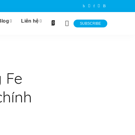
Blog
Liên hệ
0
SUBSCRIBE
 Fe
chính