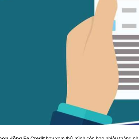
 hợp đồng Fe Credit
hay xem thử mình còn bao nhiêu tháng phả