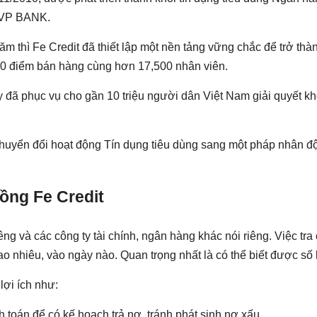
 VP BANK.
năm thì Fe Credit đã thiết lập một nền tảng vững chắc để trở thà
,000 điểm bán hàng cùng hơn 17,500 nhân viên.
đã phục vụ cho gần 10 triệu người dân Việt Nam giải quyết kh
uyển đổi hoạt động Tín dụng tiêu dùng sang một pháp nhân độ
ồng Fe Credit
ng và các công ty tài chính, ngân hàng khác nói riêng. Việc tra
ao nhiêu, vào ngày nào. Quan trọng nhất là có thể biết được s
lợi ích như:
toán để có kế hoạch trả nợ, tránh phát sinh nợ xấu.