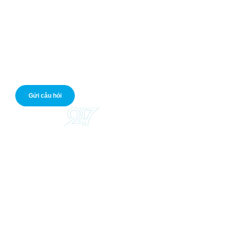
Mở thẻ tín dụng
Giá vàng hôm nay
Tỷ giá USD
Nếu bạn có câu hỏi cần hỗ trợ, bạn có thể liên hệ với chúng
tôi. Hỗ trợ miễn phí.
Gửi câu hỏi
©2021 Vay Tiền Nhanh 247 (VTN247). All right reserved.