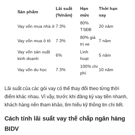
Lãi suất
Hạn
Thời hạn
Sản phẩm
(%/năm)
mức
vay
80%
Vay vốn mua nhà ở
7.3%
20 năm
TSĐB
80% giá
Vay vốn mua ô tô
7.3%
7 năm
trị xe
Vay vốn sản xuất
Linh
6%
5 năm
kinh doanh
hoạt
100% chi
Vay vốn du học
7.3%
10 năm
phí
Lãi suất của các gói vay có thể thay đổi theo từng thời
điểm khác nhau. Vì vậy, trước khi đăng ký vay tiền nhanh,
khách hàng nên tham khảo, tìm hiểu kỹ thông tin chi tiết.
Cách tính lãi suất vay thế chấp ngân hàng
BIDV