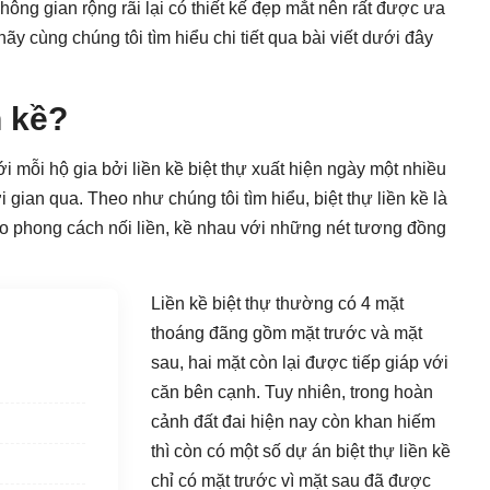
không gian rộng rãi lại có thiết kế đẹp mắt nên rất được ưa
hãy cùng chúng tôi tìm hiểu chi tiết qua bài viết dưới đây
n kề?
ới mỗi hộ gia bởi liền kề biệt thự xuất hiện ngày một nhiều
ời gian qua. Theo như chúng tôi tìm hiểu, biệt thự liền kề là
eo phong cách nối liền, kề nhau với những nét tương đồng
Liền kề biệt thự thường có 4 mặt
thoáng đãng gồm mặt trước và mặt
sau, hai mặt còn lại được tiếp giáp với
căn bên cạnh. Tuy nhiên, trong hoàn
cảnh đất đai hiện nay còn khan hiếm
thì còn có một số dự án biệt thự liền kề
chỉ có mặt trước vì mặt sau đã được