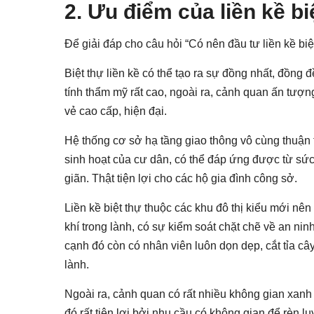
2. Ưu điểm của liền kề bi
Để giải đáp cho câu hỏi “Có nên đầu tư liền kề biệ
Biệt thự liền kề có thể tạo ra sự đồng nhất, đồng
tính thẩm mỹ rất cao, ngoài ra, cảnh quan ấn tượn
vẻ cao cấp, hiện đại.
Hệ thống cơ sở hạ tầng giao thông vô cùng thuận ti
sinh hoạt của cư dân, có thể đáp ứng được từ sức 
giãn. Thật tiện lợi cho các hộ gia đình công sở.
Liền kề biệt thự thuộc các khu đô thị kiểu mới nên 
khí trong lành, có sự kiểm soát chặt chẽ về an ni
cạnh đó còn có nhân viên luôn dọn dẹp, cắt tỉa 
lành.
Ngoài ra, cảnh quan có rất nhiều không gian xanh k
đó rất tiện lợi bởi nhu cầu có không gian để rèn l