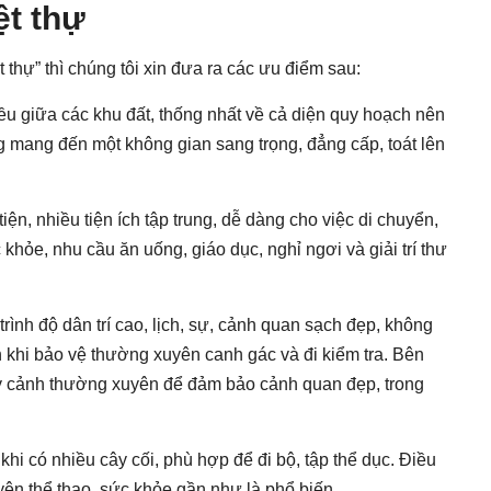
ệt thự
t thự” thì chúng tôi xin đưa ra các ưu điểm sau:
 đều giữa các khu đất, thống nhất về cả diện quy hoạch nên
g mang đến một không gian sang trọng, đẳng cấp, toát lên
ện, nhiều tiện ích tập trung, dễ dàng cho việc di chuyển,
khỏe, nhu cầu ăn uống, giáo dục, nghỉ ngơi và giải trí thư
trình độ dân trí cao, lịch, sự, cảnh quan sạch đẹp, không
nh khi bảo vệ thường xuyên canh gác và đi kiểm tra. Bên
cây cảnh thường xuyên để đảm bảo cảnh quan đẹp, trong
hi có nhiều cây cối, phù hợp để đi bộ, tập thể dục. Điều
uyện thể thao, sức khỏe gần như là phổ biến.