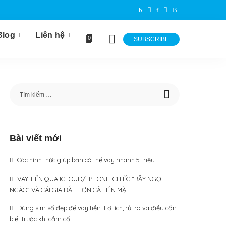
Blog
Liên hệ
0
SUBSCRIBE
Bài viết mới
Các hình thức giúp bạn có thể vay nhanh 5 triệu
VAY TIỀN QUA ICLOUD/ IPHONE: CHIẾC “BẪY NGỌT
NGÀO” VÀ CÁI GIÁ ĐẮT HƠN CẢ TIỀN MẶT
Dùng sim số đẹp để vay tiền: Lợi ích, rủi ro và điều cần
biết trước khi cầm cố