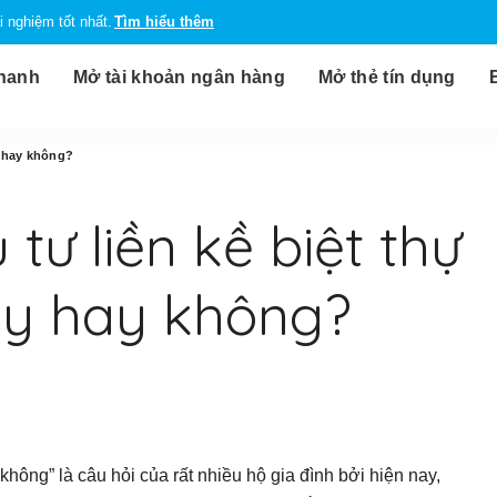
 nghiệm tốt nhất.
Tìm hiểu thêm
nhanh
Mở tài khoản ngân hàng
Mở thẻ tín dụng
y hay không?
tư liền kề biệt thự
này hay không?
 không” là câu hỏi của rất nhiều hộ gia đình bởi hiện nay,