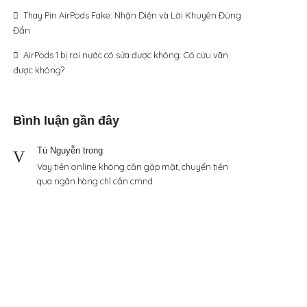
Thay Pin AirPods Fake: Nhận Diện và Lời Khuyên Đúng
Đắn
AirPods 1 bị rơi nước có sửa được không: Có cứu vãn
được không?
Bình luận gần đây
Tú Nguyễn
trong
Vay tiền online không cần gặp mặt, chuyển tiền
qua ngân hàng chỉ cần cmnd