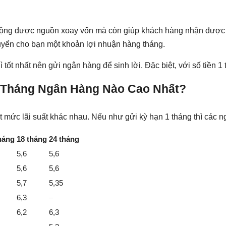
y động được nguồn xoay vốn mà còn giúp khách hàng nhận được
uyển cho bạn một khoản lợi nhuận hàng tháng.
tốt nhất nên gửi ngân hàng để sinh lời. Đặc biệt, với số tiền 1 t
 1 Tháng Ngân Hàng Nào Cao Nhất?
ức lãi suất khác nhau. Nếu như gửi kỳ hạn 1 tháng thì các ng
háng
18 tháng
24 tháng
5,6
5,6
5,6
5,6
5,7
5,35
6,3
–
6,2
6,3