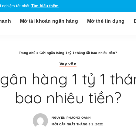
 nghiệm tốt nhất.
Tìm hiểu thêm
nhanh
Mở tài khoản ngân hàng
Mở thẻ tín dụng
Trang chủ
»
Gửi ngân hàng 1 tỷ 1 tháng lãi bao nhiêu tiền?
Vay vốn
gân hàng 1 tỷ 1 thán
bao nhiêu tiền?
NGUYEN PHUONG OANH
MỚI CẬP NHẬT THÁNG 6 1, 2022