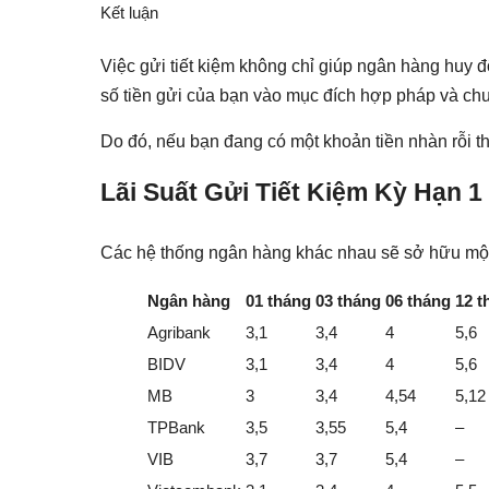
Kết luận
Việc gửi tiết kiệm không chỉ giúp ngân hàng hu
số tiền gửi của bạn vào mục đích hợp pháp và ch
Do đó, nếu bạn đang có một khoản tiền nhàn rỗi thì 
Lãi Suất Gửi Tiết Kiệm Kỳ Hạn
Các hệ thống ngân hàng khác nhau sẽ sở hữu một m
Ngân hàng
01 tháng
03 tháng
06 tháng
12 t
Agribank
3,1
3,4
4
5,6
BIDV
3,1
3,4
4
5,6
MB
3
3,4
4,54
5,12
TPBank
3,5
3,55
5,4
–
VIB
3,7
3,7
5,4
–