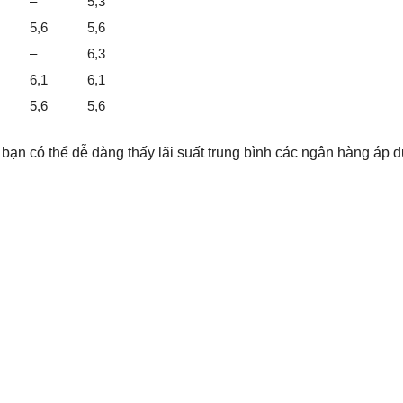
–
5,3
5,6
5,6
–
6,3
6,1
6,1
5,6
5,6
 bạn có thể dễ dàng thấy lãi suất trung bình các ngân hàng áp 