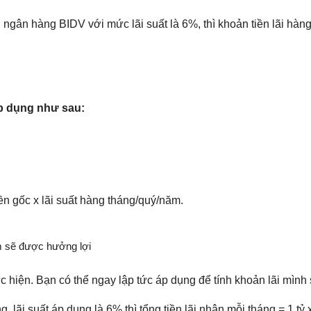
i ngân hàng BIDV với mức lãi suất là 6%, thì khoản tiền lãi hà
áp dụng như sau:
ền gốc x lãi suất hàng tháng/quý/năm.
ệm sẽ được hưởng lợi
 hiện. Bạn có thể ngay lập tức áp dụng để tính khoản lãi mình 
, lãi suất áp dụng là 6% thì tổng tiền lãi nhận mỗi tháng = 1 tỷ 