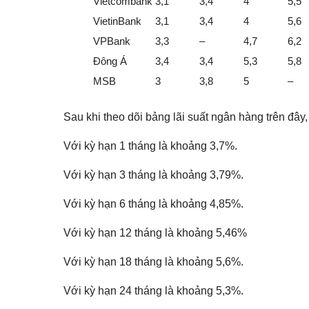
Vietcombank
3,1
3,4
4
5,5
VietinBank
3,1
3,4
4
5,6
VPBank
3,3
–
4,7
6,2
Đông Á
3,4
3,4
5,3
5,8
MSB
3
3,8
5
–
Sau khi theo dõi bảng lãi suất ngân hàng trên đây,
Với kỳ hạn 1 tháng là khoảng 3,7%.
Với kỳ hạn 3 tháng là khoảng 3,79%.
Với kỳ hạn 6 tháng là khoảng 4,85%.
Với kỳ hạn 12 tháng là khoảng 5,46%
Với kỳ hạn 18 tháng là khoảng 5,6%.
Với kỳ hạn 24 tháng là khoảng 5,3%.