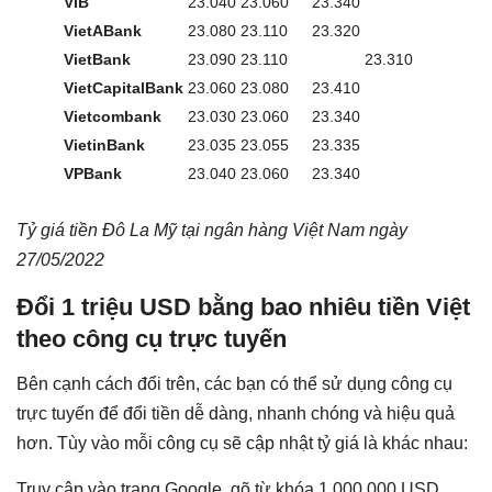
VIB
23.040
23.060
23.340
VietABank
23.080
23.110
23.320
VietBank
23.090
23.110
23.310
VietCapitalBank
23.060
23.080
23.410
Vietcombank
23.030
23.060
23.340
VietinBank
23.035
23.055
23.335
VPBank
23.040
23.060
23.340
Tỷ giá tiền Đô La Mỹ tại ngân hàng Việt Nam ngày
27/05/2022
Đổi 1 triệu USD bằng bao nhiêu tiền Việt
theo công cụ trực tuyến
Bên cạnh cách đổi trên, các bạn có thể sử dụng công cụ
trực tuyến để đổi tiền dễ dàng, nhanh chóng và hiệu quả
hơn. Tùy vào mỗi công cụ sẽ cập nhật tỷ giá là khác nhau:
Truy cập vào trang Google, gõ từ khóa 1.000.000 USD,