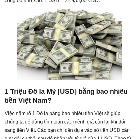
công bố như sau: 1 USD = 22.935,00 VND.
1 Triệu Đô la Mỹ [USD] bằng bao nhiêu
tiền Việt Nam?
Việc nắm rõ 1 Đô la bằng bao nhiêu tiền Việt sẽ giúp
chúng ta dễ dàng tính toán các mệnh giá còn lại khi đổi
sang tiền Việt. Các bạn chỉ cần dựa vào số tiền USD cần
quy đổi cụ thể, sau đó nhân với tỷ giá của 1 USD. Theo tỷ