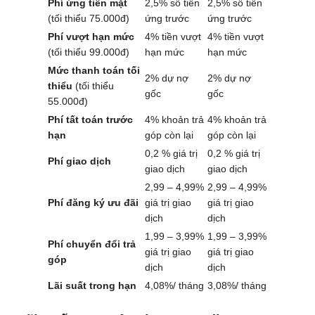
Phí ứng tiền mặt
2,5% số tiền
2,5% số tiền
(tối thiểu 75.000đ)
ứng trước
ứng trước
Phí vượt hạn mức
4% tiền vượt
4% tiền vượt
(tối thiểu 99.000đ)
hạn mức
hạn mức
Mức thanh toán tối
2% dự nợ
2% dự nợ
thiểu
(tối thiểu
gốc
gốc
55.000đ)
Phí tất toán trước
4% khoản trả
4% khoản trả
hạn
góp còn lại
góp còn lại
0,2 % giá trị
0,2 % giá trị
Phí giao dịch
giao dịch
giao dịch
2,99 – 4,99%
2,99 – 4,99%
Phí đăng ký ưu đãi
giá trị giao
giá trị giao
dịch
dịch
1,99 – 3,99%
1,99 – 3,99%
Phí chuyển đổi trả
giá trị giao
giá trị giao
góp
dịch
dịch
Lãi suất trong hạn
4,08%/ tháng
3,08%/ tháng