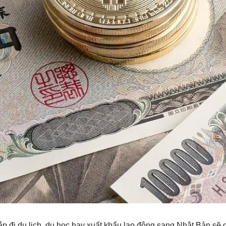
 đi du lịch, du học hay xuất khẩu lao động sang Nhật Bản sẽ g