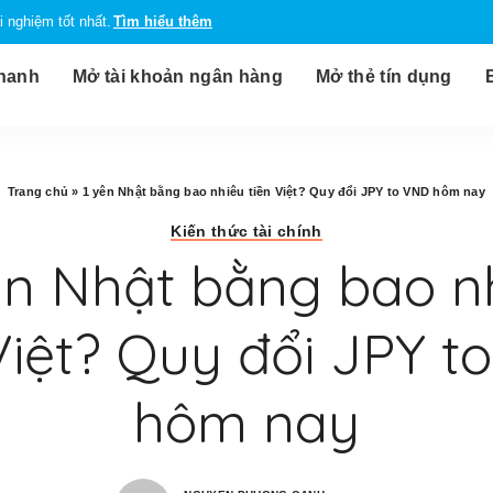
 nghiệm tốt nhất.
Tìm hiểu thêm
nhanh
Mở tài khoản ngân hàng
Mở thẻ tín dụng
Trang chủ
»
1 yên Nhật bằng bao nhiêu tiền Việt? Quy đổi JPY to VND hôm nay
Kiến thức tài chính
ên Nhật bằng bao n
Việt? Quy đổi JPY 
hôm nay