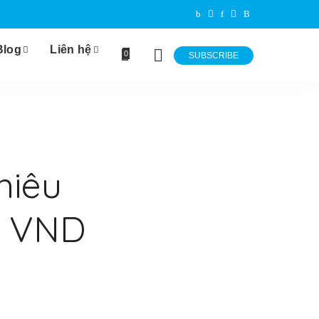
Blog
Liên hệ
0
SUBSCRIBE
hiêu
to VND