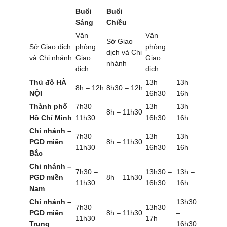
Buổi
Buổi
Sáng
Chiều
Văn
Văn
Sở Giao
Sở Giao dịch
phòng
phòng
dịch và Chi
và Chi nhánh
Giao
Giao
nhánh
dịch
dịch
Thủ đô HÀ
13h –
13h –
8h – 12h
8h30 – 12h
NỘI
16h30
16h
Thành phố
7h30 –
13h –
13h –
8h – 11h30
Hồ Chí Minh
11h30
16h30
16h
Chi nhánh –
7h30 –
13h –
13h –
PGD miền
8h – 11h30
11h30
16h30
16h
Bắc
Chi nhánh –
7h30 –
13h30 –
13h –
PGD miền
8h – 11h30
11h30
16h30
16h
Nam
Chi nhánh –
13h30
7h30 –
13h30 –
PGD miền
8h – 11h30
–
11h30
17h
Trung
16h30