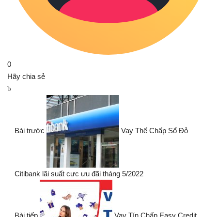
0
Hãy chia sẻ
Bài trước
Vay Thế Chấp Sổ Đỏ
Citibank lãi suất cực ưu đãi tháng 5/2022
Bài tiếp
Vay Tín Chấp Easy Credit