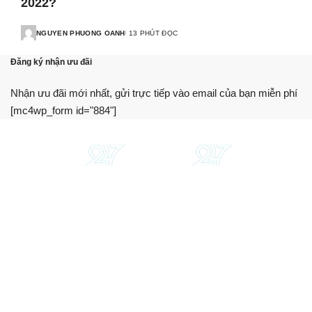
2022?
NGUYEN PHUONG OANH
13 PHÚT ĐỌC
Đăng ký nhận ưu đãi
Nhận ưu đãi mới nhất, gửi trực tiếp vào email của bạn miễn phí
[mc4wp_form id="884"]
Chúng tôi cung cấp thông tin, hướng dẫn, so sánh khách
quan. Hỗ trợ bạn sử dụng dịch vụ tài chính tối ưu nhất.
Trang web này không phải là một tổ chức tài chính, ngân
hàng hay bên cho vay.
Giới thiệu
Liên hệ