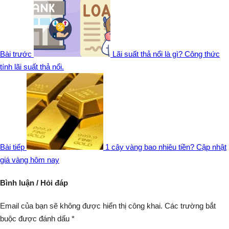
Bài trước
Lãi suất thả nổi là gì? Công thức
tính lãi suất thả nổi.
Bài tiếp
1 cây vàng bao nhiêu tiền? Cập nhật
giá vàng hôm nay
Bình luận / Hỏi đáp
Email của bạn sẽ không được hiển thị công khai.
Các trường bắt
buộc được đánh dấu
*