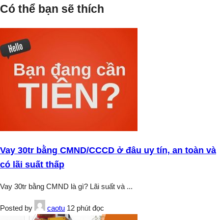
Có thể bạn sẽ thích
Vay 30tr bằng CMND/CCCD ở đâu uy tín, an toàn và
có lãi suất thấp
Vay 30tr bằng CMND là gì? Lãi suất và
...
Posted by
caotu
12 phút đọc