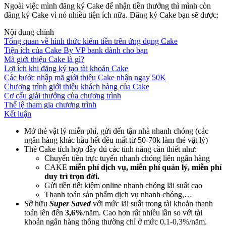
Ngoài việc mình đăng ký Cake để nhận tiền thưởng thì mình còn
đăng ký Cake vì nó nhiều tiện ích nữa. Đăng ký Cake bạn sẽ được:
Nội dung chính
Tổng quan về hình thức kiếm tiền trên ứng dụng Cake
Tiện ích của Cake By VP bank dành cho bạn
Mã giới thiệu Cake là gì?
Lợi ích khi đăng ký tạo tài khoản Cake
Các bước nhập mã giới thiệu Cake nhận ngay 50K
Chương trình giới thiệu khách hàng của Cake
Cơ cấu giải thưởng của chương trình
Thể lệ tham gia chương trình
Kết luận
Mở thẻ vật lý miễn phí, gửi đến tận nhà nhanh chóng (các
ngân hàng khác hầu hết đều mất từ 50-70k làm thẻ vật lý)
Thẻ Cake tích hợp đầy đủ các tính năng cần thiết như:
Chuyển tiền trực tuyến nhanh chóng liên ngân hàng
CAKE
miễn phí dịch vụ, miễn phí quản lý, miễn phí
duy trì trọn đời.
Gửi tiền tiết kiệm online nhanh chóng lãi suất cao
Thanh toán sản phẩm dịch vụ nhanh chóng,…
Sở hữu
Super Saved
với mức lãi suất trong tài khoản thanh
toán lên đến
3,6%
/năm. Cao hơn rất nhiều lần so với tài
khoản ngân hàng thông thường chỉ ở mức 0,1-0,3%/năm.