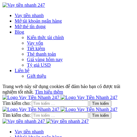
Vay tiền nhanh
Mở tài khoản ngân hàng
Mở thẻ tín dụng
Blog
Kiến thức tài chính
Vay vốn
Tiết kiệm
Thẻ thanh toán
Giá vàng hôm nay
Tỷ giá USD
Liên hệ
Giới thiệu
Trang web này sử dụng cookies để đảm bảo bạn có được trải
nghiệm tốt nhất.
Tìm hiểu thêm
Tìm kiếm cho:
Tìm kiếm cho:
Vay tiền nhanh