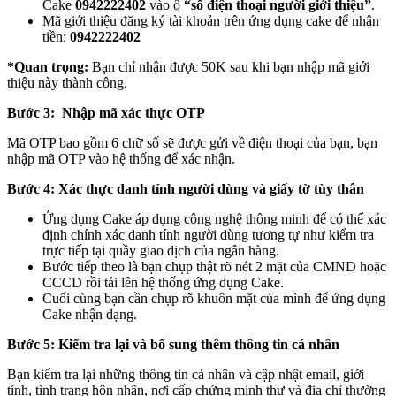
Cake
0942222402
vào ô
“số điện thoại người giới thiệu”
.
Mã giới thiệu đăng ký tài khoản trên ứng dụng cake để nhận
tiền:
0942222402
*Quan trọng:
Bạn chỉ nhận được 50K sau khi bạn nhập mã giới
thiệu này thành công.
Bước 3: Nhập mã xác thực OTP
Mã OTP bao gồm 6 chữ số sẽ được gửi về điện thoại của bạn, bạn
nhập mã OTP vào hệ thống để xác nhận.
Bước 4: Xác thực danh tính người dùng và giấy tờ tùy thân
Ứng dụng Cake áp dụng công nghệ thông minh để có thể xác
định chính xác danh tính người dùng tương tự như kiểm tra
trực tiếp tại quầy giao dịch của ngân hàng.
Bước tiếp theo là bạn chụp thật rõ nét 2 mặt của CMND hoặc
CCCD rồi tải lên hệ thống ứng dụng Cake.
Cuối cùng bạn cần chụp rõ khuôn mặt của mình để ứng dụng
Cake nhận dạng.
Bước 5: Kiểm tra lại và bổ sung thêm thông tin cá nhân
Bạn kiểm tra lại những thông tin cá nhân và cập nhật email, giới
tính, tình trạng hôn nhân, nơi cấp chứng minh thư và địa chỉ thường