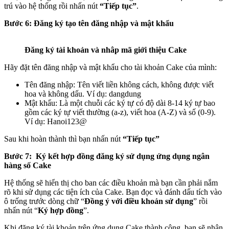
trú vào hệ thống rồi nhấn nút
“Tiếp tục”
.
Bước 6: Đăng ký tạo tên đăng nhập và mật khẩu
Đăng ký tài khoản và nhâp mã giới thiệu Cake
Hãy đặt tên đăng nhập và mật khẩu cho tài khoản Cake của mình:
Tên đăng nhập: Tên viết liền không cách, không được viết
hoa và không dấu. Ví dụ: dangdung
Mật khẩu: Là một chuỗi các ký tự có độ dài 8-14 ký tự bao
gồm các ký tự viết thường (a-z), viết hoa (A-Z) và số (0-9).
Ví dụ: Hanoi123@
Sau khi hoàn thành thì bạn nhấn nút
“Tiếp tục”
Bước 7: Ký kết hợp đồng đăng ký sử dụng ứng dụng ngân
hàng số Cake
Hệ thống sẽ hiển thị cho ban các điều khoản mà bạn cần phải nắm
rõ khi sử dụng các tiện ích của Cake. Bạn đọc và đánh dấu tích vào
ô trống trước dòng chữ “
Đồng ý với điều khoản sử dụng
” rồi
nhấn nút “
Ký hợp đồng
”.
Khi đăng ký tài khoản trên ứng dụng Cake thành công, bạn sẽ nhận