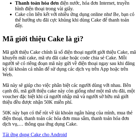
Thanh toán hóa đơn
điện nước, hóa đơn Internet, truyền
hình điện thoại trong vài giây.
Cake còn liên kết với nhiều ứng dụng online như Be, bạn có
thể hưởng ưu đãi cực khủng khi dùng Cake để thanh toán
đấy.
Mã giới thiệu Cake là gì?
Mã giới thiệu Cake chính là số điện thoại người giới thiệu Cake, mã
khuyến mãi cake, mã ưu đãi cake hoặc code chia sẻ Cake. Mỗi
người sẽ có riêng đoạn mã này gửi về điện thoại ngay sau khi đăng
ký tài khoản cá nhân để sử dụng các dịch vụ trên App hoặc trên
Web.
Mã này sẽ giúp cho việc phân biệt các người dùng với nhau. Bên
cạnh đó, mã giới thiệu cake này còn giống như một mã ưu đãi, một
voucher đặc biệt khi cả người nhập mã và người sở hữu mã giới
thiệu đều được nhận 50K miễn phí.
50K này bạn có thể rút về tài khoản ngân hàng của mình, mua thẻ
điện thoại, thanh toán các hóa đơn mua sắm, thanh toán hóa đơn
dịch vụ,… thông qua ứng dụng Cake.
Tải ứng dụng Cake cho Android