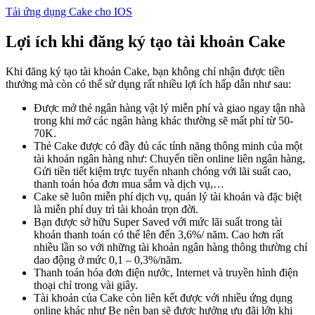
Tải ứng dụng Cake cho IOS
Lợi ích khi đăng ký tạo tài khoản Cake
Khi đăng ký tạo tài khoản Cake, bạn không chỉ nhận được tiền
thưởng mà còn có thể sử dụng rất nhiều lợi ích hấp dẫn như sau:
Được mở thẻ ngân hàng vật lý miễn phí và giao ngay tận nhà
trong khi mở các ngân hàng khác thường sẽ mất phí từ 50-
70K.
Thẻ Cake được có đầy đủ các tính năng thông minh của một
tài khoản ngân hàng như: Chuyển tiền online liên ngân hàng,
Gửi tiền tiết kiệm trực tuyến nhanh chóng với lãi suất cao,
thanh toán hóa đơn mua sắm và dịch vụ,…
Cake sẽ luôn miễn phí dịch vụ, quản lý tài khoản và đặc biệt
là miễn phí duy trì tài khoản trọn đời.
Bạn được sở hữu Super Saved với mức lãi suất trong tài
khoản thanh toán có thể lên đến 3,6%/ năm. Cao hơn rất
nhiều lần so với những tài khoản ngân hàng thông thường chỉ
dao động ở mức 0,1 – 0,3%/năm.
Thanh toán hóa đơn điện nước, Internet và truyền hình điện
thoại chỉ trong vài giây.
Tài khoản của Cake còn liên kết được với nhiều ứng dụng
online khác như Be nên bạn sẽ được hưởng ưu đãi lớn khi