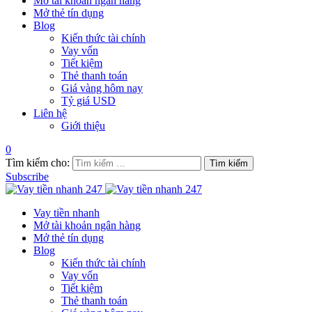
Mở tài khoản ngân hàng
Mở thẻ tín dụng
Blog
Kiến thức tài chính
Vay vốn
Tiết kiệm
Thẻ thanh toán
Giá vàng hôm nay
Tỷ giá USD
Liên hệ
Giới thiệu
0
Tìm kiếm cho:
Subscribe
Vay tiền nhanh
Mở tài khoản ngân hàng
Mở thẻ tín dụng
Blog
Kiến thức tài chính
Vay vốn
Tiết kiệm
Thẻ thanh toán