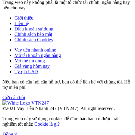
Trang web này không phải là một tổ chức tài chính, ngân hàng hay
bên cho vay.
Giới thiệu
Liên hệ
Điều khoản sử dụng
Chính sách bảo mật
Chính sách Cookies
Vay tiền nhanh online
Mở tài khoản ngân hàng
Mở thẻ tín dụng
Giá vàng hôm nay
Tỷ giá USD
Nếu bạn có câu hỏi cần hỗ trợ, bạn có thể liên hệ với chúng tôi. Hỗ
trợ miễn phí.
Gửi câu hỏi
©2021 Vay Tiền Nhanh 247 (VTN247). All right reserved.
Trang web này sử dụng cookies để đảm bảo bạn có được trải
nghiệm tốt nhất:
Cookie là gì?
Đồng ý