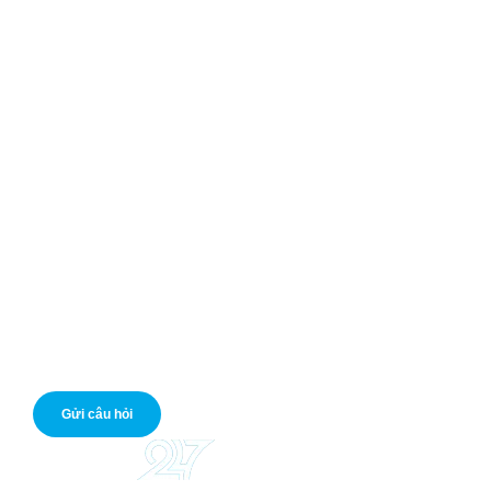
Chính sách bảo mật
Chính sách Cookies
Vay tiền nhanh online
Mở tài khoản ngân hàng
Mở thẻ tín dụng
Giá vàng hôm nay
Tỷ giá USD
Nếu bạn có câu hỏi cần hỗ trợ, bạn có thể liên hệ với chúng
tôi. Hỗ trợ miễn phí.
Gửi câu hỏi