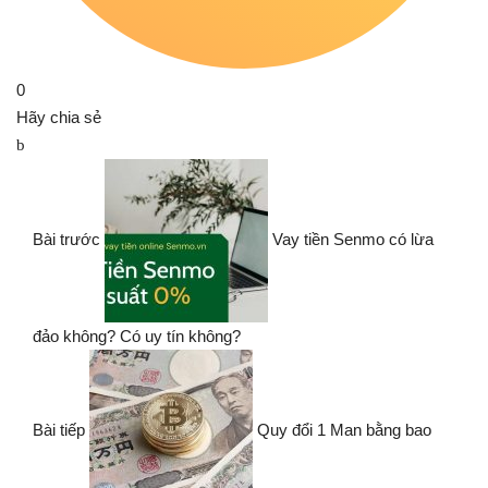
0
Hãy chia sẻ
Bài trước
Vay tiền Senmo có lừa
đảo không? Có uy tín không?
Bài tiếp
Quy đổi 1 Man bằng bao