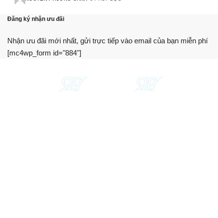
Đăng ký nhận ưu đãi
Nhận ưu đãi mới nhất, gửi trực tiếp vào email của bạn miễn phí
[mc4wp_form id="884"]
Chúng tôi cung cấp thông tin, hướng dẫn, so sánh khách
quan. Hỗ trợ bạn sử dụng dịch vụ tài chính tối ưu nhất.
Trang web này không phải là một tổ chức tài chính, ngân
hàng hay bên cho vay.
Giới thiệu
Liên hệ
Điều khoản sử dụng