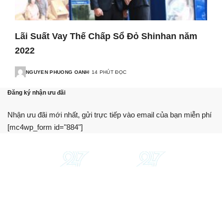
Lãi Suất Vay Thế Chấp Sổ Đỏ Shinhan năm
2022
NGUYEN PHUONG OANH
14 PHÚT ĐỌC
Đăng ký nhận ưu đãi
Nhận ưu đãi mới nhất, gửi trực tiếp vào email của bạn miễn phí
[mc4wp_form id="884"]
Chúng tôi cung cấp thông tin, hướng dẫn, so sánh khách
quan. Hỗ trợ bạn sử dụng dịch vụ tài chính tối ưu nhất.
Trang web này không phải là một tổ chức tài chính, ngân
hàng hay bên cho vay.