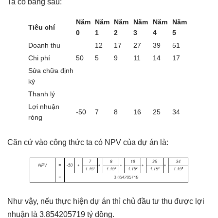
Ta có bảng sau:
Năm
Năm
Năm
Năm
Năm
Năm
Tiêu chí
0
1
2
3
4
5
Doanh thu
12
17
27
39
51
Chi phí
50
5
9
11
14
17
Sửa chữa định
kỳ
Thanh lý
Lợi nhuận
-50
7
8
16
25
34
ròng
Căn cứ vào công thức ta có NPV của dự án là:
Như vậy, nếu thực hiện dự án thì chủ đầu tư thu được lợi
nhuận là 3.854205719 tỷ đồng.