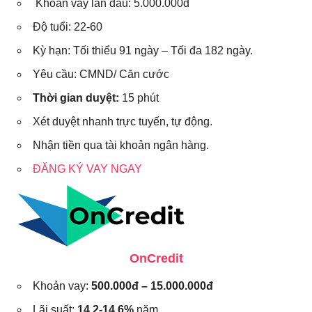
Khoản vay lần đầu: 5.000.000đ
Độ tuổi: 22-60
Kỳ hạn: Tối thiểu 91 ngày – Tối đa 182 ngày.
Yêu cầu: CMND/ Căn cước
Thời gian duyệt:
15 phút
Xét duyệt nhanh trực tuyến, tự động.
Nhận tiền qua tài khoản ngân hàng.
ĐĂNG KÝ VAY NGAY
OnCredit
Khoản vay:
500.000đ – 15.000.000đ
Lãi suất:
14,2-14,6%
năm