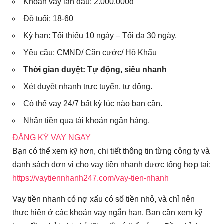
Khoản vay lần đầu: 2.000.000đ
Độ tuổi: 18-60
Kỳ hạn: Tối thiểu 10 ngày – Tối đa 30 ngày.
Yêu cầu: CMND/ Căn cước/ Hộ Khẩu
Thời gian duyệt:
Tự động, siêu nhanh
Xét duyệt nhanh trực tuyến, tự động.
Có thể vay 24/7 bất kỳ lúc nào bạn cần.
Nhận tiền qua tài khoản ngân hàng.
ĐĂNG KÝ VAY NGAY
Bạn có thể xem kỹ hơn, chi tiết thông tin từng công ty và
danh sách đơn vị cho vay tiền nhanh được tổng hợp tại:
https://vaytiennhanh247.com/vay-tien-nhanh
Vay tiền nhanh có nợ xấu có số tiền nhỏ, và chỉ nên
thực hiện ở các khoản vay ngắn hạn. Bạn cần xem kỹ