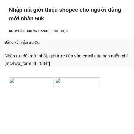
Nhập mã giới thiệu shopee cho người dùng
mới nhận 50k
NGUYEN PHUONG OANH
8 PHÚT ĐỌC
Đăng ký nhận ưu đãi
Nhận ưu đãi mới nhất, gửi trực tiếp vào email của bạn miễn phí
[mc4wp_form id="884"]
Chúng tôi cung cấp thông tin, hướng dẫn, so sánh khách
quan. Hỗ trợ bạn sử dụng dịch vụ tài chính tối ưu nhất.
Trang web này không phải là một tổ chức tài chính, ngân
hàng hay bên cho vay.