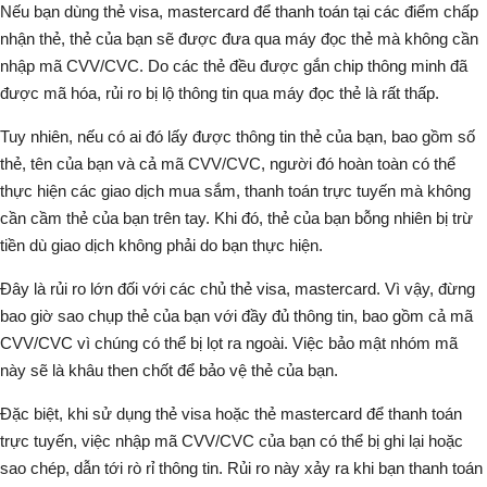
Nếu bạn dùng thẻ visa, mastercard để thanh toán tại các điểm chấp
nhận thẻ, thẻ của bạn sẽ được đưa qua máy đọc thẻ mà không cần
nhập mã CVV/CVC. Do các thẻ đều được gắn chip thông minh đã
được mã hóa, rủi ro bị lộ thông tin qua máy đọc thẻ là rất thấp.
Tuy nhiên, nếu có ai đó lấy được thông tin thẻ của bạn, bao gồm số
thẻ, tên của bạn và cả mã CVV/CVC, người đó hoàn toàn có thể
thực hiện các giao dịch mua sắm, thanh toán trực tuyến mà không
cần cầm thẻ của bạn trên tay. Khi đó, thẻ của bạn bỗng nhiên bị trừ
tiền dù giao dịch không phải do bạn thực hiện.
Đây là rủi ro lớn đối với các chủ thẻ visa, mastercard. Vì vậy, đừng
bao giờ sao chụp thẻ của bạn với đầy đủ thông tin, bao gồm cả mã
CVV/CVC vì chúng có thể bị lọt ra ngoài. Việc bảo mật nhóm mã
này sẽ là khâu then chốt để bảo vệ thẻ của bạn.
Đặc biệt, khi sử dụng thẻ visa hoặc thẻ mastercard để thanh toán
trực tuyến, việc nhập mã CVV/CVC của bạn có thể bị ghi lại hoặc
sao chép, dẫn tới rò rỉ thông tin. Rủi ro này xảy ra khi bạn thanh toán