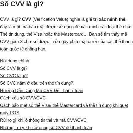
Số CVV là gì?
CVV là gì?
CVV
(Verification Value) nghĩa là
giá trị xác minh thẻ
,
đây là một mã bảo mật được sử dụng để xác minh các loại thẻ như:
Thẻ tín dụng, thẻ Visa hoặc thẻ Mastercard… Bạn sẽ tìm thấy mã
CVV gồm 3 chữ số được in ở ngay phía mặt dưới của các thẻ thanh
toán quốc tế chẳng hạn.
Nội dung chính
Số CVV là gì?
Số CVC là gì?
Số CVC nằm ở đâu trên thẻ tín dụng?
Hướng Dẫn Dùng Mã CVV Để Thanh Toán
Cách xóa số CVV/CVC
Cách bảo mật số thẻ Visa/ thẻ Mastercard và thẻ tín dụng khi quẹt
máy POS
Rủi ro gì khi lộ thông tin thẻ và mã CVV/CVC
Những lưu ý khi sử dụng số CVV để thanh toán