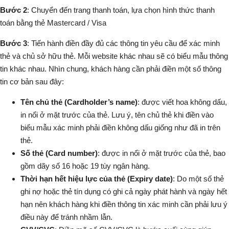
Bước 2
: Chuyển đến trang thanh toán, lựa chọn hình thức thanh
toán bằng thẻ Mastercard / Visa
Bước 3
: Tiến hành điền đầy đủ các thông tin yêu cầu để xác minh
thẻ và chủ sở hữu thẻ. Mỗi website khác nhau sẽ có biểu mẫu thông
tin khác nhau. Nhìn chung, khách hàng cần phải điền một số thông
tin cơ bản sau đây:
Tên chủ thẻ (Cardholder’s name)
: được viết hoa không dấu,
in nổi ở mặt trước của thẻ. Lưu ý, tên chủ thẻ khi điền vào
biểu mẫu xác minh phải điền không dấu giống như đã in trên
thẻ.
Số thẻ (Card number)
: được in nổi ở mặt trước của thẻ, bao
gồm dãy số 16 hoặc 19 tùy ngân hàng.
Thời hạn hết hiệu lực của thẻ (Expiry date)
: Do một số thẻ
ghi nợ hoặc thẻ tín dụng có ghi cả ngày phát hành và ngày hết
hạn nên khách hàng khi điền thông tin xác minh cần phải lưu ý
điều này để tránh nhầm lẫn.