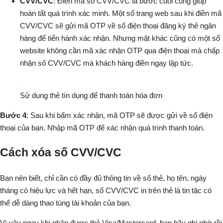
CVV/CVC
: Điền mã số CVV/CVC là bước cuối cùng giúp
hoàn tất quá trình xác minh. Một số trang web sau khi điền mã
CVV/CVC sẽ gửi mã OTP về số điện thoại đăng ký thẻ ngân
hàng để tiến hành xác nhận. Nhưng mặt khác cũng có một số
website không cần mã xác nhận OTP qua điện thoại mà chấp
nhận số CVV/CVC mà khách hàng điền ngay lập tức.
Sử dụng thẻ tín dụng để thanh toán hóa đơn
Bước 4
: Sau khi bấm xác nhận, mã OTP sẽ được gửi về số điện
thoại của bạn. Nhập mã OTP để xác nhận quá trình thanh toán.
Cách xóa số CVV/CVC
Bạn nên biết, chỉ cần có đầy đủ thông tin về số thẻ, họ tên, ngày
tháng có hiệu lực và hết hạn, số CVV/CVC in trên thẻ là tin tặc có
thể dễ dàng thao túng tài khoản của bạn.
Vì vậy ngay khi nhận được thẻ Visa/Mastercard, bạn hãy ghi nhớ rồi