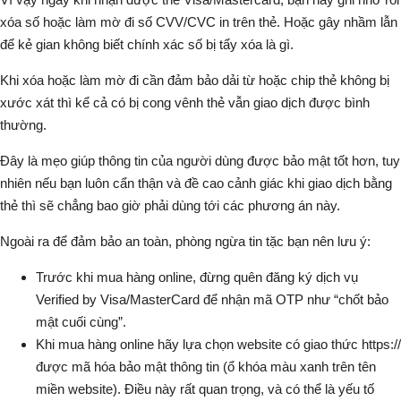
xóa số hoặc làm mờ đi số CVV/CVC in trên thẻ. Hoặc gây nhầm lẫn
để kẻ gian không biết chính xác số bị tẩy xóa là gì.
Khi xóa hoặc làm mờ đi cần đảm bảo dải từ hoặc chip thẻ không bị
xước xát thì kể cả có bị cong vênh thẻ vẫn giao dịch được bình
thường.
Đây là mẹo giúp thông tin của người dùng được bảo mật tốt hơn, tuy
nhiên nếu bạn luôn cẩn thận và đề cao cảnh giác khi giao dịch bằng
thẻ thì sẽ chẳng bao giờ phải dùng tới các phương án này.
Ngoài ra để đảm bảo an toàn, phòng ngừa tin tặc bạn nên lưu ý:
Trước khi mua hàng online, đừng quên đăng ký dịch vụ
Verified by Visa/MasterCard để nhận mã OTP như “chốt bảo
mật cuối cùng”.
Khi mua hàng online hãy lựa chọn website có giao thức https://
được mã hóa bảo mật thông tin (ổ khóa màu xanh trên tên
miền website). Điều này rất quan trọng, và có thể là yếu tố