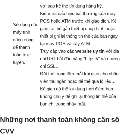
với sao kê thẻ tín dụng hàng kỳ.
Kiểm tra dấu hiệu bất thường của máy
POS hoặc ATM trước khi giao dịch. Kẻ
Sử dụng các
gian có thể gắn thiết bị chụp hình hoặc
máy tính
thiết bị ghi lại thông tin thẻ của bạn ngay
công cộng
tại máy POS và cây ATM.
để thanh
Truy cập vào
các website uy tín
với địa
toán trực
chỉ URL bắt đầu bằng “https://” và chứng
tuyến.
chỉ SSL…
Đặt thẻ trong tầm mắt khi giao cho nhân
viên thu ngân hoặc để thẻ quá lộ liễu…
Kẻ gian có thể lợi dụng thời điểm bạn
không chú ý để ghi lại thông tin thẻ của
bạn chỉ trong nháy mắt.
Những nơi thanh toán không cần số
CVV