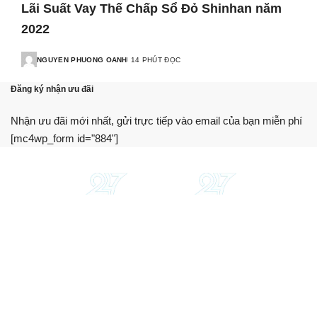
Lãi Suất Vay Thế Chấp Sổ Đỏ Shinhan năm
2022
NGUYEN PHUONG OANH
14 PHÚT ĐỌC
Đăng ký nhận ưu đãi
Nhận ưu đãi mới nhất, gửi trực tiếp vào email của bạn miễn phí
[mc4wp_form id="884"]
Chúng tôi cung cấp thông tin, hướng dẫn, so sánh khách
quan. Hỗ trợ bạn sử dụng dịch vụ tài chính tối ưu nhất.
Trang web này không phải là một tổ chức tài chính, ngân
hàng hay bên cho vay.
Giới thiệu