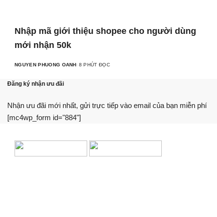
Nhập mã giới thiệu shopee cho người dùng
mới nhận 50k
NGUYEN PHUONG OANH
8 PHÚT ĐỌC
Đăng ký nhận ưu đãi
Nhận ưu đãi mới nhất, gửi trực tiếp vào email của bạn miễn phí
[mc4wp_form id="884"]
Chúng tôi cung cấp thông tin, hướng dẫn, so sánh khách
quan. Hỗ trợ bạn sử dụng dịch vụ tài chính tối ưu nhất.
Trang web này không phải là một tổ chức tài chính, ngân
hàng hay bên cho vay.