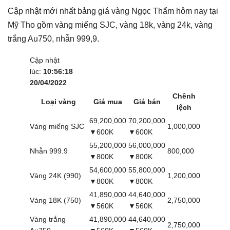
Cập nhật mới nhất bảng giá vàng Ngọc Thẩm hôm nay tại
Mỹ Tho gồm vàng miếng SJC, vàng 18k, vàng 24k, vàng
trắng Au750, nhẫn 999,9.
Cập nhật
lúc:
10:56:18
20/04/2022
Chênh
Loại vàng
Giá mua
Giá bán
lệch
69,200,000
70,200,000
Vàng miếng SJC
1,000,000
▼600K
▼600K
55,200,000
56,000,000
Nhẫn 999.9
800,000
▼800K
▼800K
54,600,000
55,800,000
Vàng 24K (990)
1,200,000
▼800K
▼800K
41,890,000
44,640,000
Vàng 18K (750)
2,750,000
▼560K
▼560K
Vàng trắng
41,890,000
44,640,000
2,750,000