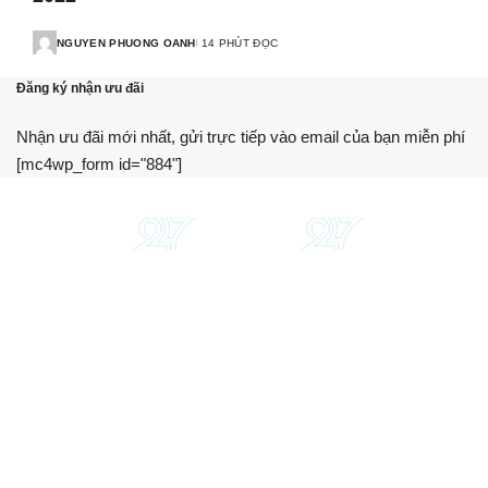
NGUYEN PHUONG OANH
14 PHÚT ĐỌC
Đăng ký nhận ưu đãi
Nhận ưu đãi mới nhất, gửi trực tiếp vào email của bạn miễn phí
[mc4wp_form id="884"]
Chúng tôi cung cấp thông tin, hướng dẫn, so sánh khách
quan. Hỗ trợ bạn sử dụng dịch vụ tài chính tối ưu nhất.
Trang web này không phải là một tổ chức tài chính, ngân
hàng hay bên cho vay.
Giới thiệu
Liên hệ