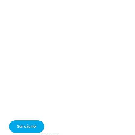
Điều khoản sử dụng
Chính sách bảo mật
Chính sách Cookies
Vay tiền nhanh online
Mở tài khoản ngân hàng
Mở thẻ tín dụng
Giá vàng hôm nay
Tỷ giá USD
Nếu bạn có câu hỏi cần hỗ trợ, bạn có thể liên hệ với chúng
tôi. Hỗ trợ miễn phí.
Gửi câu hỏi